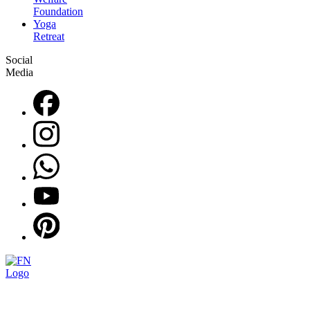
Foundation
Yoga
Retreat
Social
Media