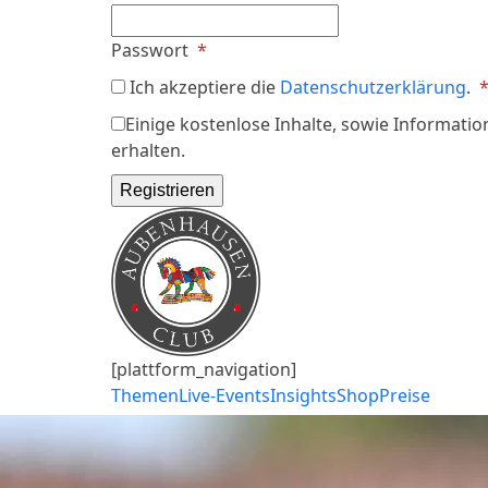
Erforderlich
Passwort
*
Ich akzeptiere die
Datenschutzerklärung
.
Einige kostenlose Inhalte, sowie Informatio
erhalten.
Registrieren
[plattform_navigation]
Themen
Live-Events
Insights
Shop
Preise