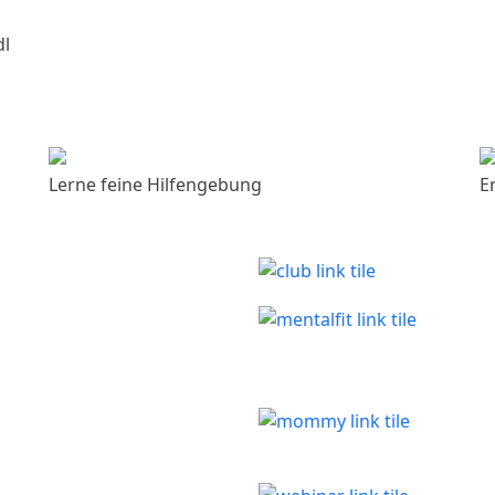
dl
Lerne feine Hilfengebung
E