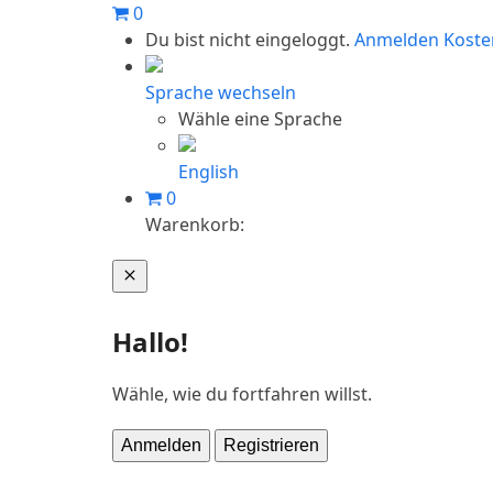
Skip
0
to
Du bist nicht eingeloggt.
Anmelden
Koste
content
Sprache wechseln
Wähle eine Sprache
English
0
Warenkorb:
Warenkorb
Hallo!
Wähle, wie du fortfahren willst.
Anmelden
Registrieren