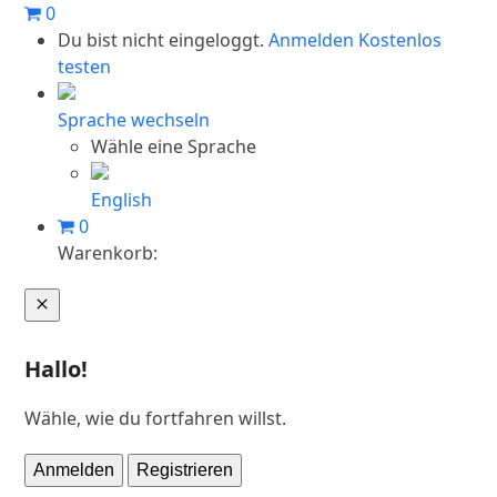
Skip
0
to
Du bist nicht eingeloggt.
Anmelden
Kostenlos
content
testen
Sprache wechseln
Wähle eine Sprache
English
0
Warenkorb:
Warenkorb
Hallo!
Wähle, wie du fortfahren willst.
Anmelden
Registrieren