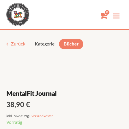
Skip
to
0
content
Zurück
Kategorie:
Bücher
MentalFit Journal
38,90
€
inkl. MwSt.
zzgl.
Versandkosten
Vorrätig