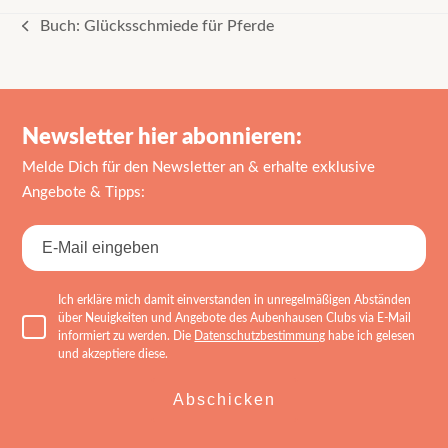
Buch: Glücksschmiede für Pferde
vorheriger
Beitrag:
Newsletter hier abonnieren:
Melde Dich für den Newsletter an & erhalte exklusive
Angebote & Tipps:
Ich erkläre mich damit einverstanden in unregelmäßigen Abständen
über Neuigkeiten und Angebote des Aubenhausen Clubs via E-Mail
informiert zu werden. Die
Datenschutzbestimmung
habe ich gelesen
und akzeptiere diese.