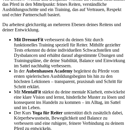
das Pferd in den Mittelpunkt: feines Reiten, verständliche
Ausbildungsschritte und ein Training, das auf Vertrauen, Respekt
und echter Partnerschaft basiert.
Du arbeitest gleichzeitig an mehreren Ebenen deines Reitens und
deiner Entwicklung.
Mit DressurFit
verbesserst du deinen Sitz durch
funktionelles Training speziell für Reiter. Mithilfe gezielter
Tests erkennst du deine individuellen Schwachstellen und
Dysbalancen und erhältst darauf abgestimmte Übungen und
Trainingspläne, die deine Stabilität, Balance und Einwirkung
im Sattel nachhaltig verbessern.
In der
Aubenhausen Academy
begleitest du Pferde vom
ersten spielerischen Ausbildungsbeginn bis hin zu den
höchsten Lektionen – transparent, praxisnah und Schritt für
Schritt erklärt.
Mit
MentalFit
stärkst du deine mentale Klarheit, entwickelst
eine klare Vision und lernst, hinderliche Muster zu lösen und
konsequent ins Handeln zu kommen – im Alltag, im Sattel
und im Leben.
Der Kurs
Yoga für Reiter
unterstützt dich zusätzlich dabei,
Körperbewusstsein, Beweglichkeit und Balance zu
verbessern und eine ruhigere, feinere Verbindung zu deinem
Pferd zu entwickeln.