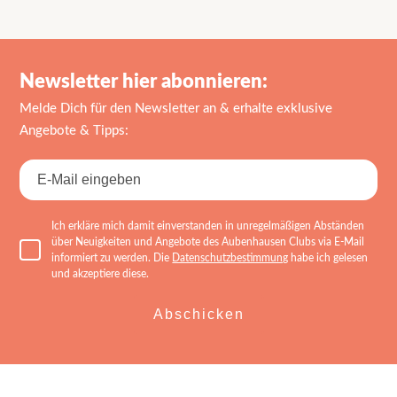
Beitrag:
Beitrag:
Newsletter hier abonnieren:
Melde Dich für den Newsletter an & erhalte exklusive
Angebote & Tipps:
Ich erkläre mich damit einverstanden in unregelmäßigen Abständen
über Neuigkeiten und Angebote des Aubenhausen Clubs via E-Mail
informiert zu werden. Die
Datenschutzbestimmung
habe ich gelesen
und akzeptiere diese.