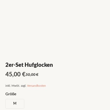
2er-Set Hufglocken
Ursprünglicher
Aktueller
45,00
€
50,00
€
Preis
Preis
inkl. MwSt.
zzgl.
Versandkosten
war:
ist:
Größe
50,00 €
45,00 €.
M