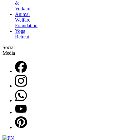
&
Verkauf
Animal
Welfare
Foundation
Yoga
Retreat
Social
Media