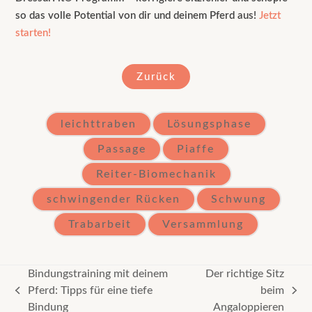
so das volle Potential von dir und deinem Pferd aus!
Jetzt
starten!
Zurück
leichttraben
Lösungsphase
Passage
Piaffe
Reiter-Biomechanik
schwingender Rücken
Schwung
Trabarbeit
Versammlung
Bindungstraining mit deinem
Der richtige Sitz
Pferd: Tipps für eine tiefe
beim
vorheriger
Nächster
Bindung
Angaloppieren