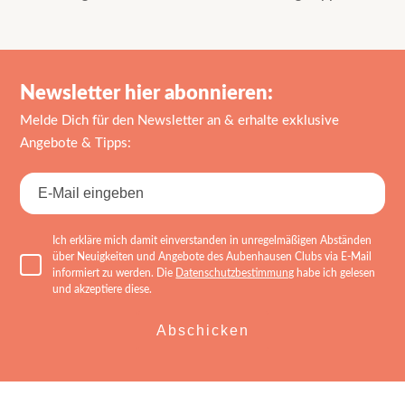
Beitrag:
Beitrag:
Newsletter hier abonnieren:
Melde Dich für den Newsletter an & erhalte exklusive
Angebote & Tipps:
Ich erkläre mich damit einverstanden in unregelmäßigen Abständen
über Neuigkeiten und Angebote des Aubenhausen Clubs via E-Mail
informiert zu werden. Die
Datenschutzbestimmung
habe ich gelesen
und akzeptiere diese.