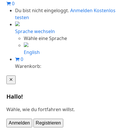
Skip
0
to
Du bist nicht eingeloggt.
Anmelden
Kostenlos
content
testen
Sprache wechseln
Wähle eine Sprache
English
0
Warenkorb:
Warenkorb
Hallo!
Wähle, wie du fortfahren willst.
Anmelden
Registrieren