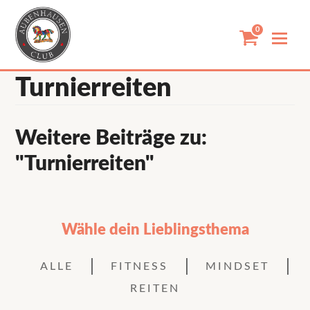
Skip
to
0
content
Turnierreiten
Weitere Beiträge zu:
"Turnierreiten"
Wähle dein Lieblingsthema
ALLE
FITNESS
MINDSET
REITEN